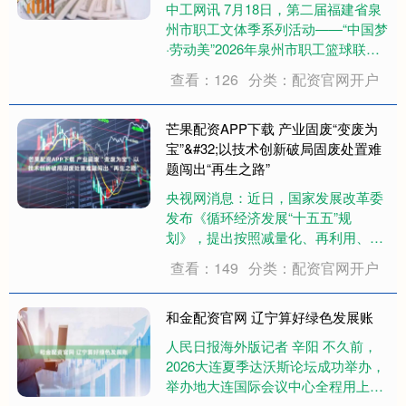
中工网讯 7月18日，第二届福建省泉
州市职工文体季系列活动——“中国梦
·劳动美”2026年泉州市职工篮球联赛
（“泉州工BA”）总决赛在晋江工人文
查看：126
分类：配资官网开户
化宫职工体育中心精彩落幕。全市各
行各业职工健儿以篮球为媒，赛作
风、展风采、聚合力，上演巅峰对
芒果配资APP下载 产业固废“变废为
决。....
宝”&#32;以技术创新破局固废处置难
题闯出“再生之路”
央视网消息：近日，国家发展改革委
发布《循环经济发展“十五五”规
划》，提出按照减量化、再利用、资
源化的原则，聚焦重点领域和关键环
查看：149
分类：配资官网开户
节，降低资源消耗和碳排放，提升资
源利用效率。 在江苏盐城大丰港经济
开发区，园区内一条条管道将企业紧
和金配资官网 辽宁算好绿色发展账
密连接。丰源热电....
人民日报海外版记者 辛阳 不久前，
2026大连夏季达沃斯论坛成功举办，
举办地大连国际会议中心全程用上
100%本地绿电——每一千瓦时电都