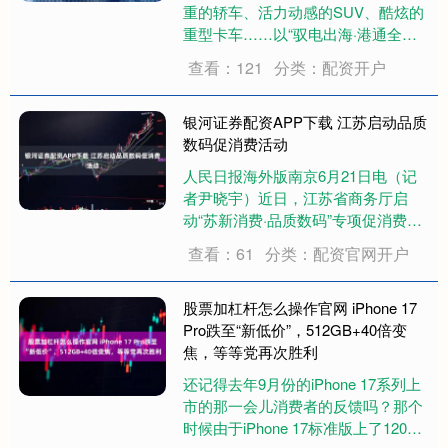
重的轿车、活力动感的SUV、酷炫的
重型卡车……以“驭电出海·港通全
球”为主题的2026年国际汽车及供应
查看：121
分类：配资开户
链博览会（香港）近日开幕，众多国
产汽车厂商携旗下新款汽车参展，智
能驾驶、动力电池及创新能源解决方
银河证券配资APP下载 江苏启动品质
案等多领....
数码促消费活动
人民日报海外版南京6月21日电（记
者尹晓宇）近日，江苏省商务厅启
动“苏新消费·品质数码”专项促消费活
动，符合条件的消费者购买单价6000
查看：61
分类：配资官网开户
元以上手机，最高可申领千元消费补
贴。 本次数码补贴定向惠及高端手机
消费，消费者在江苏省内活动商户选
股票加杠杆怎么操作官网 iPhone 17
购单件....
Pro跌至“新低价”，512GB+40倍变
焦，等等党再次胜利
还记得去年9月份的iPhone 17系列上
市的那一会儿消费者的反馈吗？那个
时候由于iPhone 17标准版上了120Hz