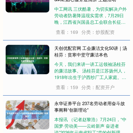
中工网讯 三伏酷暑，为切实解决户外
劳动者防暑降温现实需求，7月29日
晚，江西省兴国县总工会联合长征社
区在红色驿站开展“夏日护航保平安
查看：169
分类：炒股配资
贴心服务送清凉”主题活动，为外卖骑
手、环卫工人等新就业形态劳动者和
辖区居民送去清凉与关怀。 活动现
天创优配官网 工会廉洁文化50讲｜汤
场，工作....
桂芬：贫寒中坚守廉洁本色
今天，我们来讲一讲工运领袖汤桂芬
的廉洁故事。 汤桂芬是江苏扬州人，
1918年出生于沪西纱厂工人家庭。
1927年，她因家贫辍学，先后在内外
查看：159
分类：配资开户
棉五厂、十四厂、统益纱厂、永安三
厂、大康纱厂、同兴军服厂做工。
1940年10月，她在统益纱厂加入中国
永华证券平台 237名劳动者用奋斗故
共产....
事阐释“创新理论”
本报讯 （记者赵黎浩）7月24日，“中
国梦·劳动美——云岭新声 奋进者
说”2026年云南省职工“党的创新理论