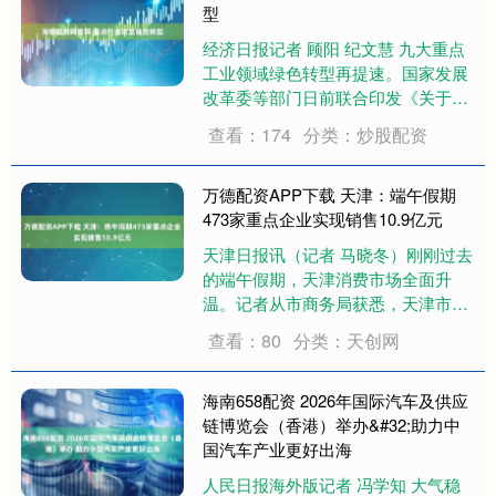
递体系，....
型
经济日报记者 顾阳 纪文慧 九大重点
工业领域绿色转型再提速。国家发展
改革委等部门日前联合印发《关于开
展重点行业节能降碳改造攻坚三年行
查看：174
分类：炒股配资
动的通知》（以下简称《通知》），
聚焦钢铁、电解铝、水泥、平板玻
璃、炼油、乙烯、合成氨、甲醇、煤
万德配资APP下载 天津：端午假期
电9个重点行业....
473家重点企业实现销售10.9亿元
天津日报讯（记者 马晓冬）刚刚过去
的端午假期，天津消费市场全面升
温。记者从市商务局获悉，天津市重
点监测的473家商贸流通企业，假期3
查看：80
分类：天创网
天累计实现销售额10.9亿元，同比增
长1.2%；累计客流量达798万人次，
同比增长4.4%。 传统民俗为假日....
海南658配资 2026年国际汽车及供应
链博览会（香港）举办&#32;助力中
国汽车产业更好出海
人民日报海外版记者 冯学知 大气稳