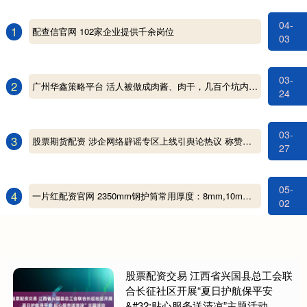
04-
1
配查信官网 102家企业提供千余岗位
03
03-
2
广州华鑫策略平台 活人被做成肉酱、肉干，几百个坑内掩埋着几千具尸骸，这是怎么了
24
03-
3
股票期货配资 涉企网络辟谣专区上线引舆论热议 称赞此举解企业燃眉之急塑公众信任基石
27
05-
4
一片红配资官网 2350mm钢护筒常用厚度：8mm,10mm,12mm,14mm,16mm,18mm,20mm,25mm,30mm钻孔桩钢护筒，云浮 珠海 潮洲 赣州 肇庆 广东 茂名 湛江钢护筒厂家
02
股票配资交易 江西省兴国县总工会联
合长征社区开展“夏日护航保平安
&#32;贴心服务送清凉”主题活动