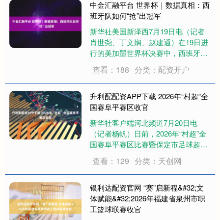
功劳在全队。 “我还在努力消化这一
中金汇融平台 世界杯｜数据真相：西
切。”他在....
班牙队如何“抢”出冠军
新华社美国新泽西7月19日电（记者
肖世尧、丁文娴、赵建通）在19日进
行的美加墨世界杯决赛中，西班牙队
经过加时赛以1:0战胜阿根廷队，队史
查看：188
分类：配资开户
第二次捧起大力神杯。 比分仅有一球
之差，但比赛场面却呈现出西班牙队
全方位的压制。西班牙队此役完成20
升利配配资APP下载 2026年“村超”全
次射....
国赛阜平赛区收官
新华社客户端河北频道7月20日电
（记者杨帆）日前，2026年“村超”全
国赛阜平赛区比赛暨保定市足球超级
联赛在阜平县职教中心体育场收官。
查看：129
分类：天创网
赛事开幕式主题为“从胜利走向新的胜
利”，闭幕式主题为“我们过上了好日
子”，自5月23日开幕以来，吸引保
银利达配资官网 “赛”启新程&#32;文
定....
体赋能&#32;2026年福建省泉州市职
工篮球联赛收官