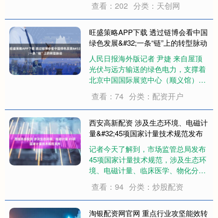
查看：202
分类：天创网
来自本地的风电、光电、核电。国网
大连供电公司测算，会期场馆消纳绿
色电力约110万千瓦时，可减排二氧
旺盛策略APP下载 透过链博会看中国
化碳58....
绿色发展&#32;一条“链”上的转型脉动
人民日报海外版记者 尹婕 来自屋顶
光伏与远方输送的绿色电力，支撑着
北京中国国际展览中心（顺义馆）的
用电——6月下旬举办的第四届中国
查看：74
分类：配资开户
国际供应链促进博览会（以下简称“链
博会”），依托“分布式光伏+绿证”双
轨绿色供能模式，实现全部场馆
西安高新配资 涉及生态环境、电磁计
100%绿电....
量&#32;45项国家计量技术规范发布
记者今天了解到，市场监管总局发布
45项国家计量技术规范，涉及生态环
境、电磁计量、临床医学、物化分析
等多个领域。 在温室气体监测方面，
查看：94
分类：炒股配资
《环境空气二氧化碳高精度监测仪检
定系统表》首次建立了“计量基准—计
量标准—工作计量器具”的完整量值传
淘银配资网官网 重点行业攻坚能效转