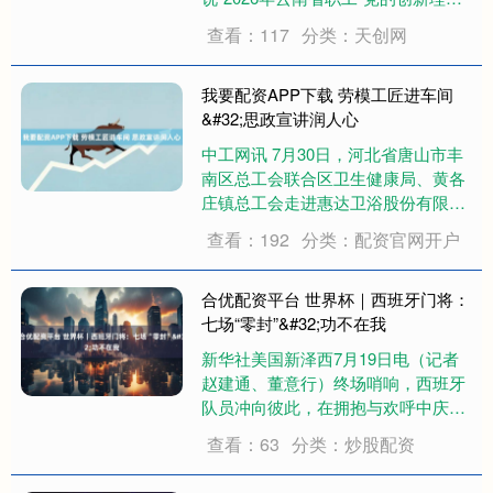
我来讲”暨“中国工人大思政课·云南
查看：117
分类：天创网
篇”宣讲比赛作品交流展示活动在昆明
医科大学呈贡校区举行。活动以赛促
学、以赛促宣，引导全省职工深学
我要配资APP下载 劳模工匠进车间
细....
&#32;思政宣讲润人心
中工网讯 7月30日，河北省唐山市丰
南区总工会联合区卫生健康局、黄各
庄镇总工会走进惠达卫浴股份有限公
司八分厂四号陶瓷生产线，开展“中国
查看：192
分类：配资官网开户
工人大思政课·丰南工宣讲”系列活
动，企业50余名一线职工现场聆听榜
样奋斗故事。 本次活动邀请市级工匠
合优配资平台 世界杯｜西班牙门将：
人才培....
七场“零封”&#32;功不在我
新华社美国新泽西7月19日电（记者
赵建通、董意行）终场哨响，西班牙
队员冲向彼此，在拥抱与欢呼中庆祝
球队时隔16年再度捧起世界杯冠军奖
查看：63
分类：炒股配资
杯。西班牙门将乌奈·西蒙同时获
得“金手套”奖，却并不激动，他表示