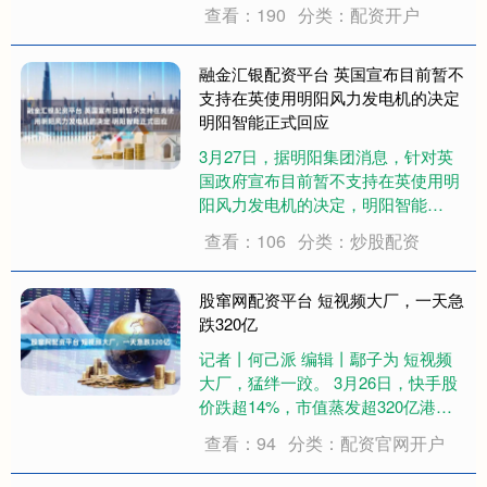
高刷，同时标配256GB的存储内存，
查看：190
分类：配资开户
起售价还是5999元，相比上代相当于
是直降了1000元，叠加国补后5499元
的价格让....
融金汇银配资平台 英国宣布目前暂不
支持在英使用明阳风力发电机的决定
明阳智能正式回应
3月27日，据明阳集团消息，针对英
国政府宣布目前暂不支持在英使用明
阳风力发电机的决定，明阳智能
（601615.SH）（下称“明阳”）作出
查看：106
分类：炒股配资
正式回应。 英国政府的这一决定，意
味着英国失去了在全球风机市场产能
紧张的背景下提升行业竞争、推动风
股窜网配资平台 短视频大厂，一天急
电成本....
跌320亿
记者丨何己派 编辑丨鄢子为 短视频
大厂，猛绊一跤。 3月26日，快手股
价跌超14%，市值蒸发超320亿港
元，次日稍有反弹。相较巅峰时期，
查看：94
分类：配资官网开户
市值已跌没88%。 CEO程一笑交的成
绩单，本身超过预期，全年税后净利