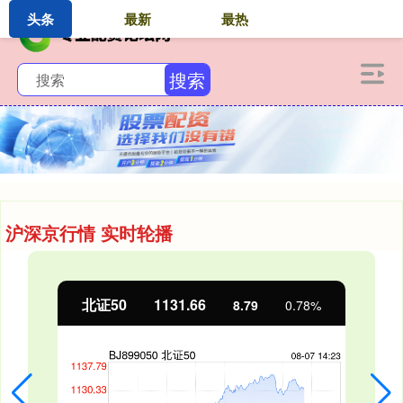
头条
最新
最热
搜索
沪深京行情 实时轮播
北证50
1131.66
8.79
0.78%